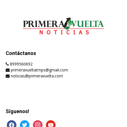
Contáctanos
8999560692
primeravueltatmps@gmail.com
noticias@primeravuelta.com
Síguenos!
facebook
twitter
instagram
youtube